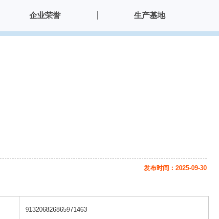
企业荣誉
生产基地
发布时间：2025-09-30
913206826865971463