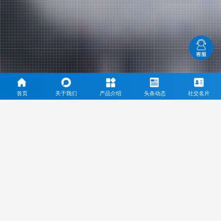
首页
关于我们
产品介绍
头条动态
社交名片
三乙酸甘油酯专业生产厂家
通过ISO9001、ISO14001、ISO22000等体系认证，通过
KOSHER、HALAL认证，完成了FDA和REACH的正式注册
Through ISO9001, ISO14001, ISO22000 system certification, through kosher,
halal certification, completed the formal registration of FDA and REACH