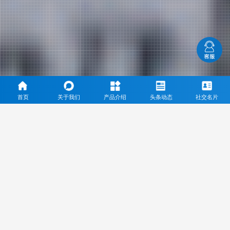
首页
关于我们
产品介绍
头条动态
社交名片
三乙酸甘油酯专业生产厂家
通过ISO9001、ISO14001、ISO22000等体系认证，通过
KOSHER、HALAL认证，完成了FDA和REACH的正式注册
Through ISO9001, ISO14001, ISO22000 system certification, through kosher,
halal certification, completed the formal registration of FDA and REACH