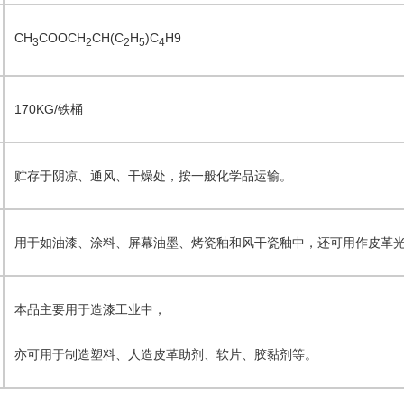
CH
COOCH
CH(C
H
)C
H9
3
2
2
5
4
170KG/铁桶
贮存于阴凉、通风、干燥处，按一般化学品运输。
用于如油漆、涂料、屏幕油墨、烤瓷釉和风干瓷釉中，还可用作皮革
本品主要用于造漆工业中，
亦可用于制造塑料、人造皮革助剂、软片、胶黏剂等。